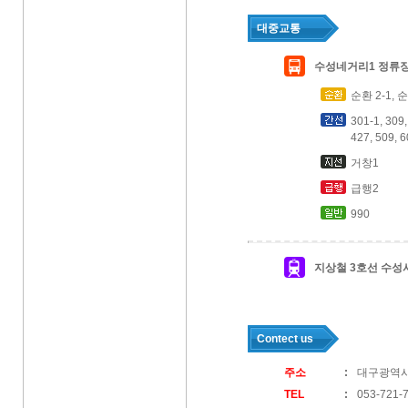
대중교통
수성네거리1 정류
순환 2-1, 
301-1, 309,
427, 509, 6
거창1
급행2
990
지상철 3호선 수성
Contect us
주소
대구광역시
TEL
053-721-